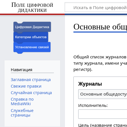
Поле цифровой
дидактики
Основные общ
Общий список журналов 
типу журнала, имени уча
регистр).
Навигация
Заглавная страница
Журналы
Свежие правки
Случайная страница
Основные общедосту
Справка по
MediaWiki
Исполнитель:
Служебные
страницы
Цель (название стран