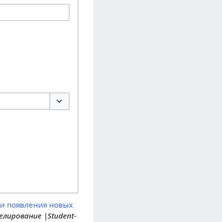
Переключить параметры
 и появления новых
елирование |Student-