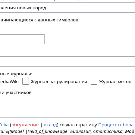
 начинающиеся с данных символов
ьные журналы:
ediaWiki
Журнал патрулирования
Журнал меток
ии участников
Yulia
обсуждение
вклад
создал страницу
Процесс отбора
а: «{{Model |Field_of_knowledge=Биология, Статистика, Мод