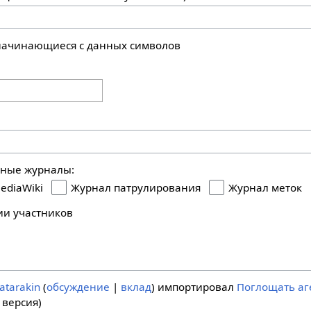
 начинающиеся с данных символов
ьные журналы:
ediaWiki
Журнал патрулирования
Журнал меток
ии участников
atarakin
обсуждение
вклад
импортировал
Поглощать аг
 версия)