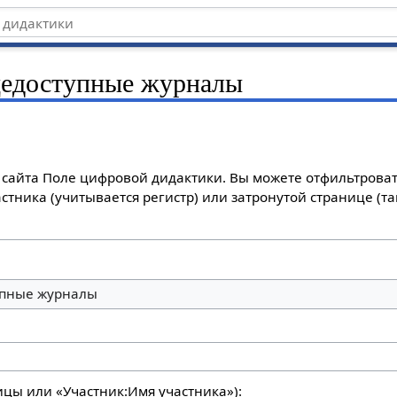
едоступные журналы
сайта Поле цифровой дидактики. Вы можете отфильтроват
стника (учитывается регистр) или затронутой странице (т
пные журналы
ицы или «Участник:Имя участника»):