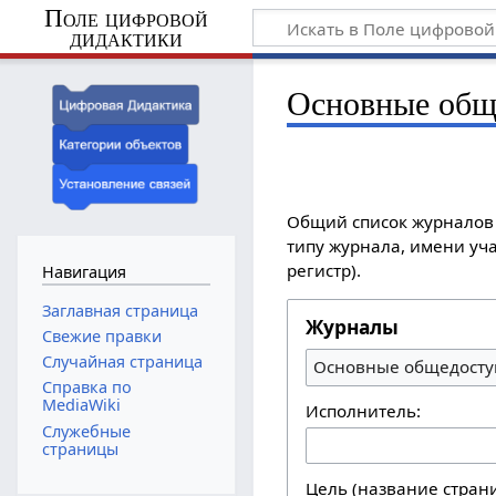
Поле цифровой
дидактики
Основные общ
Общий список журналов 
типу журнала, имени уча
регистр).
Навигация
Заглавная страница
Журналы
Свежие правки
Случайная страница
Основные общедосту
Справка по
MediaWiki
Исполнитель:
Служебные
страницы
Цель (название стран