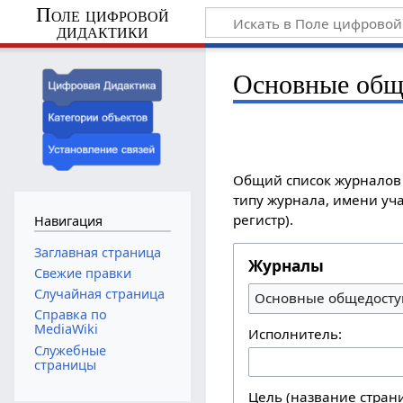
Поле цифровой
дидактики
Основные общ
Общий список журналов 
типу журнала, имени уча
регистр).
Навигация
Заглавная страница
Журналы
Свежие правки
Случайная страница
Основные общедосту
Справка по
MediaWiki
Исполнитель:
Служебные
страницы
Цель (название стран