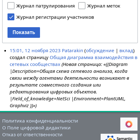
Журнал патрулирования
Журнал меток
Журнал регистрации участников
Показать
15:01, 12 ноября 2023
Patarakin
обсуждение
вклад
создал страницу
Общая диаграмма взаимодействия в
сетевых сообществах
(Новая страница: «{{Diagram
|Description=Общая схема сетевого анализа, когда
связи между агентами деятельности возникают в
результате совместного создания или
редактирования цифровых объектов.
|Field_of_knowledge=NetSci |Environment=PlantUML,
Graphviz }}»)
Политика конфиденциальности
О Поле цифровой дидактики
Отказ от ответственности