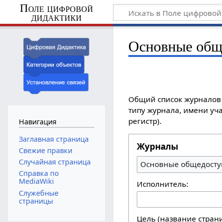
Поле цифровой
дидактики
Основные общ
Общий список журналов 
типу журнала, имени уча
регистр).
Навигация
Заглавная страница
Журналы
Свежие правки
Случайная страница
Основные общедосту
Справка по
MediaWiki
Исполнитель:
Служебные
страницы
Цель (название стран