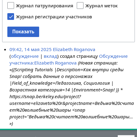
Журнал патрулирования
Журнал меток
Журнал регистрации участников
Показать
09:42, 14 мая 2025
Elizabeth Roganova
обсуждение
вклад
создал страницу
Обсуждение
участника:Elizabeth Roganova
(Новая страница:
«{{Scripting Tutorials |Description=Как внутри среды
Snap! собрать данные о персонажах
|Field_of_knowledge=Педагогика, Социология |
Возрастная категория=14 |Environment=Snap! }} *
https://snap.berkeley.edu/project?
username=elizaveta%20r&projectname=Ведьма%20счита
ет%20волшебные%20шары <snap
project="Ведьма%20считает%20волшебные%20шары...
»)