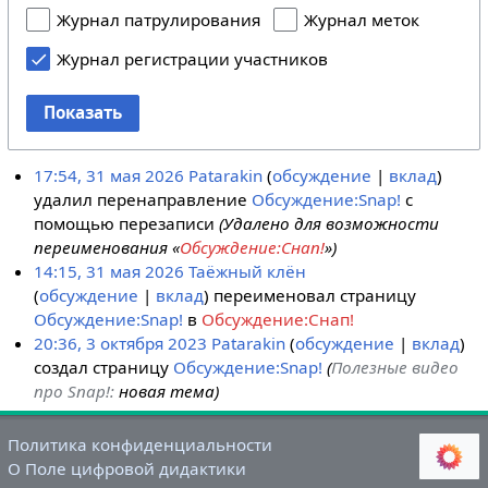
Журнал патрулирования
Журнал меток
Журнал регистрации участников
Показать
17:54, 31 мая 2026
Patarakin
обсуждение
вклад
удалил перенаправление
Обсуждение:Snap!
с
помощью перезаписи
(Удалено для возможности
переименования «
Обсуждение:Снап!
»)
14:15, 31 мая 2026
Таёжный клён
обсуждение
вклад
переименовал страницу
Обсуждение:Snap!
в
Обсуждение:Снап!
20:36, 3 октября 2023
Patarakin
обсуждение
вклад
создал страницу
Обсуждение:Snap!
(
Полезные видео
про Snap!:
новая тема)
Политика конфиденциальности
О Поле цифровой дидактики