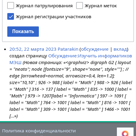
Журнал патрулирования
Журнал меток
Журнал регистрации участников
Показать
20:52, 22 марта 2023
Patarakin
обсуждение
вклад
создал страницу
Обсуждение:Изучить информатиков
МЭШ
(Новая страница: «<graphviz> digraph G2 { layout
= "neato"; node [fontsize="9", shape="none", style=""] ; //
edge [arrowhead=normal, arrowsize=0.4, len=1.2];
size="10,10" ; 926 -> 988 [ label = "Math" ] 988 -> 926 [ label
= "Math" ] 316 -> 137 [ label = "Math" ] 835 -> 1000 [ label =
"Math" ] 979 -> 1207[label = "Informatica" ] 597 -> 1091 [
label = "Math" ] 764 -> 1001 [ label = "Math" ] 816 -> 1001 [
label = "Math" ] 309 -> 1001 [ label = "Math" ] 1466 -> 1001
[...»)
Политика конфиденциальности