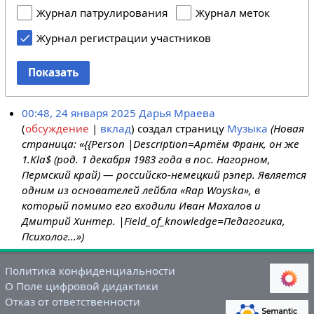
Журнал патрулирования
Журнал меток
Журнал регистрации участников
Показать
00:48, 24 января 2025
Дарья Мраева
обсуждение
вклад
создал страницу
Музыка
(Новая
страница: «{{Person |Description=Артём Франк, он же
1.Kla$ (род. 1 декабря 1983 года в пос. Нагорном,
Пермский край) — российско-немецкий рэпер. Является
одним из основателей лейбла «Rap Woyska», в
который помимо его входили Иван Махалов и
Дмитрий Xинтер. |Field_of_knowledge=Педагогика,
Психолог...»)
Политика конфиденциальности
О Поле цифровой дидактики
Отказ от ответственности