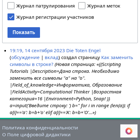
Журнал патрулирования
Журнал меток
Журнал регистрации участников
Показать
19:19, 14 сентября 2023
Die Toten Engel
обсуждение
вклад
создал страницу
Как заменить
символы в строке?
(Новая страница: «{{Scripting
Tutorials |Description=Дана строка. Необходимо
заменить все символы "а" на "о".
|Field_of_knowledge=Информатика, Образование
|FieldActivity=Computational Thinker |Возрастная
категория=16 |Environment=Python, Snap! }}
a=input('Введите строку: ') b='' for i in range (len(a)): if
a[i]=='a': b=b+'o' elif a[i]=='A': b=b+'O'...»)
Политика конфиденциальности
О Поле цифровой дидактики