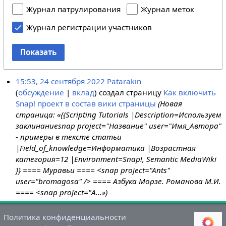
Журнал патрулирования
Журнал меток
Журнал регистрации участников
Показать
15:53, 24 сентября 2022
Patarakin
обсуждение
вклад
создал страницу
Как включить
Snap! проект в состав вики страницы
(Новая
страница: «{{Scripting Tutorials |Description=Используем
заклинаниеsnap project="Название" user="Имя_Автора"
- примеры в тексте статьи
|Field_of_knowledge=Информатика |Возрастная
категория=12 |Environment=Snap!, Semantic MediaWiki
}} ==== Муравьи ==== <snap project="Ants"
user="bromagosa" /> ==== Азбука Морзе. Романова М.И.
==== <snap project="А...»)
Политика конфиденциальности