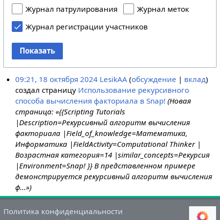
Журнал патрулирования
Журнал меток
Журнал регистрации участников
Показать
09:21, 18 октября 2024
LesikAA
обсуждение
вклад
создал страницу
Использование рекурсивного
способа вычисления факториала в Snap!
(Новая
страница: «{{Scripting Tutorials
|Description=Рекурсивный алгоритм вычисления
факториала |Field_of_knowledge=Математика,
Информатика |FieldActivity=Computational Thinker |
Возрастная категория=14 |similar_concepts=Рекурсия
|Environment=Snap! }} В представленном примере
демонстрируется рекурсивный алгоритм вычисления
ф...»)
Политика конфиденциальности