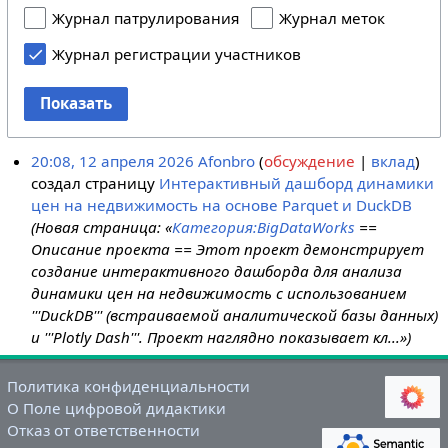
Журнал патрулирования
Журнал меток
Журнал регистрации участников
Показать
20:08, 12 апреля 2026
Afonbro
обсуждение
вклад
создал страницу
Интерактивный дашборд динамики
цен на недвижимость на основе Parquet и DuckDB
(Новая страница: «
Категория:BigDataWorks
==
Описание проекта == Этот проект демонстрирует
создание интерактивного дашборда для анализа
динамики цен на недвижимость с использованием
'''DuckDB''' (встраиваемой аналитической базы данных)
и '''Plotly Dash'''. Проект наглядно показывает кл...»)
Политика конфиденциальности
О Поле цифровой дидактики
Отказ от ответственности