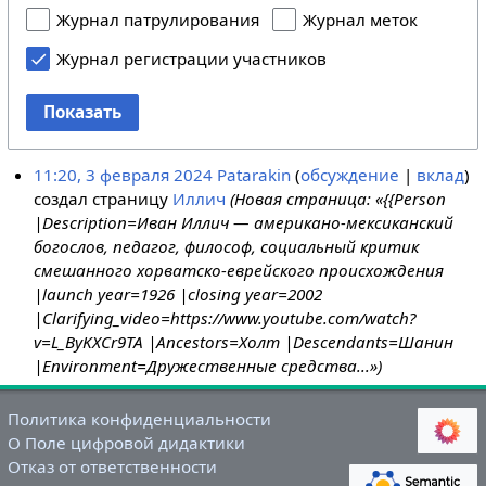
Журнал патрулирования
Журнал меток
Журнал регистрации участников
Показать
11:20, 3 февраля 2024
Patarakin
обсуждение
вклад
создал страницу
Иллич
(Новая страница: «{{Person
|Description=Иван Иллич — американо-мексиканский
богослов, педагог, философ, социальный критик
смешанного хорватско-еврейского происхождения
|launch year=1926 |closing year=2002
|Clarifying_video=https://www.youtube.com/watch?
v=L_ByKXCr9TA |Ancestors=Холт |Descendants=Шанин
|Environment=Дружественные средства...»)
Политика конфиденциальности
О Поле цифровой дидактики
Отказ от ответственности