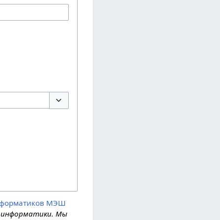
Переключить параметры
нформатиков МЭШ
ля информатики. Мы