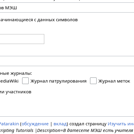
 начинающиеся с данных символов
ьные журналы:
ediaWiki
Журнал патрулирования
Журнал меток
ии участников
Patarakin
обсуждение
вклад
создал страницу
Изучить и
cripting Tutorials |Description=В датесете МЭШ есть учите