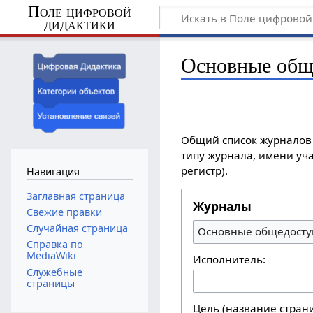
Поле цифровой
дидактики
Основные общ
Общий список журналов 
типу журнала, имени уча
регистр).
Навигация
Заглавная страница
Журналы
Свежие правки
Случайная страница
Основные общедосту
Справка по
MediaWiki
Исполнитель:
Служебные
страницы
Цель (название стран