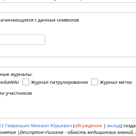
 начинающиеся с данных символов
ьные журналы:
ediaWiki
Журнал патрулирования
Журнал меток
ии участников
22
Гаврюшин Михаил Юрьевич
обсуждение
вклад
созда
Понятие |Description=Гигиена - область медицинских знаний