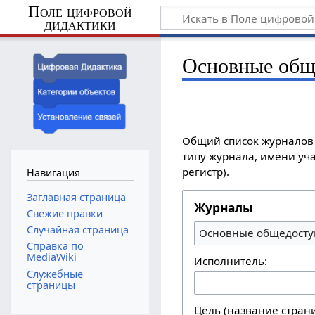
Поле цифровой
дидактики
Основные общ
Общий список журналов 
типу журнала, имени уча
регистр).
Навигация
Заглавная страница
Журналы
Свежие правки
Случайная страница
Основные общедосту
Справка по
MediaWiki
Исполнитель:
Служебные
страницы
Цель (название стран