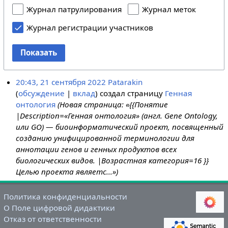
Журнал патрулирования
Журнал меток
Журнал регистрации участников
Показать
20:43, 21 сентября 2022
Patarakin
обсуждение
вклад
создал страницу
Генная
онтология
(Новая страница: «{{Понятие
|Description=«Генная онтология» (англ. Gene Ontology,
или GO) — биоинформатический проект, посвященный
созданию унифицированной терминологии для
аннотации генов и генных продуктов всех
биологических видов. |Возрастная категория=16 }}
Целью проекта являетс...»)
Политика конфиденциальности
О Поле цифровой дидактики
Отказ от ответственности