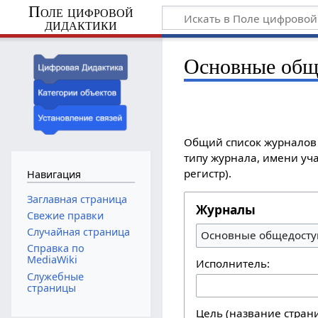
Поле цифровой
дидактики
Основные общ
Общий список журналов 
типу журнала, имени уча
регистр).
Навигация
Заглавная страница
Журналы
Свежие правки
Случайная страница
Основные общедосту
Справка по
MediaWiki
Исполнитель:
Служебные
страницы
Цель (название стран