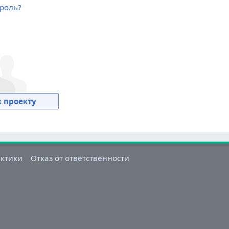
роль?
 проекту
актики
Отказ от ответственности