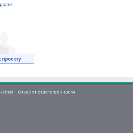
роль?
 проекту
актики
Отказ от ответственности