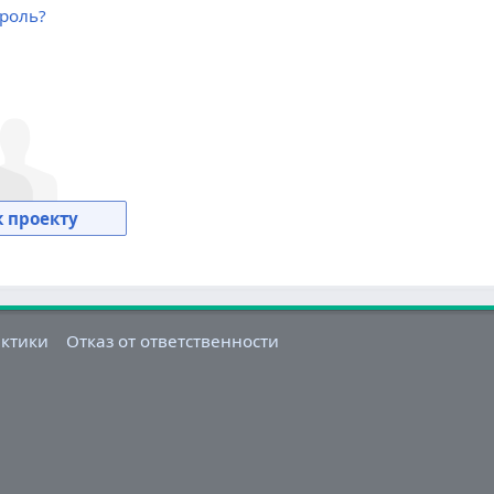
роль?
 проекту
актики
Отказ от ответственности