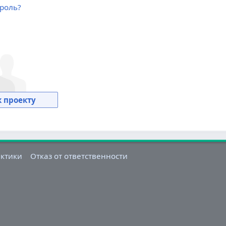
роль?
 проекту
актики
Отказ от ответственности