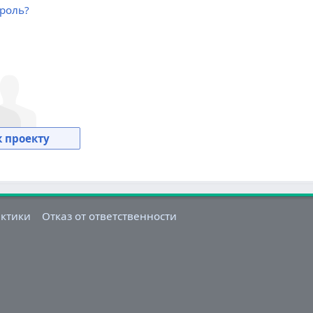
роль?
 проекту
актики
Отказ от ответственности