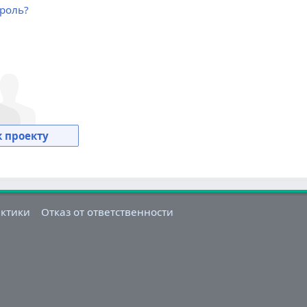
роль?
 проекту
актики
Отказ от ответственности