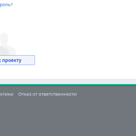
роль?
 проекту
актики
Отказ от ответственности