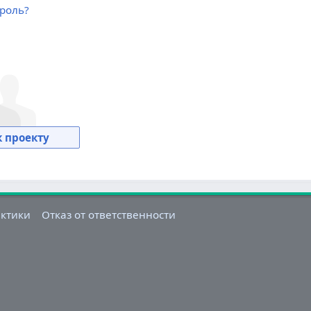
роль?
 проекту
актики
Отказ от ответственности