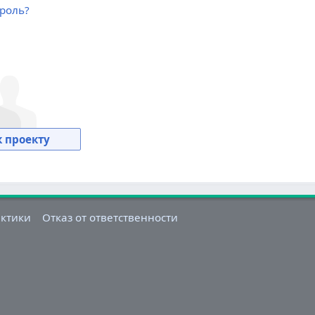
роль?
 проекту
актики
Отказ от ответственности