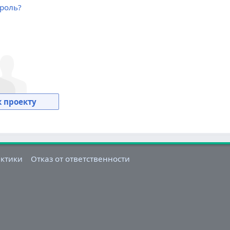
роль?
 проекту
актики
Отказ от ответственности