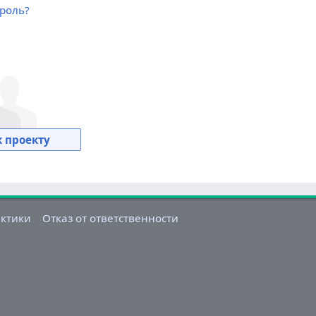
роль?
 проекту
актики
Отказ от ответственности