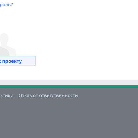
роль?
 проекту
актики
Отказ от ответственности