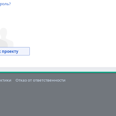
роль?
 проекту
актики
Отказ от ответственности