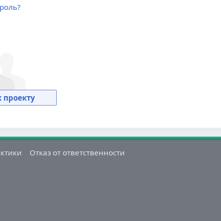
роль?
 проекту
актики
Отказ от ответственности