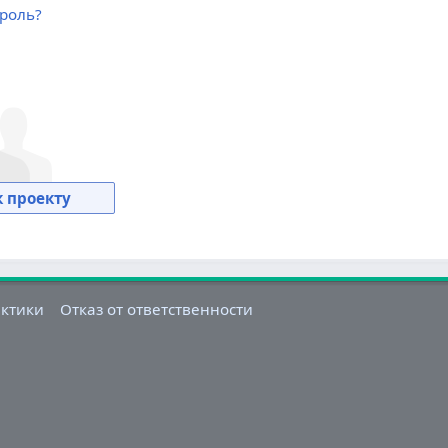
роль?
 проекту
актики
Отказ от ответственности