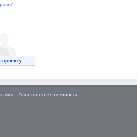
роль?
 проекту
актики
Отказ от ответственности