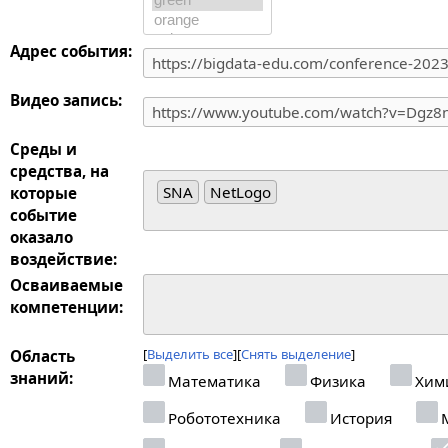
Адрес события:
Видео запись:
Среды и
средства, на
SNA
NetLogo
которые
событие
оказало
воздействие:
Осваиваемые
компетенции:
Выделить все
Снять выделение
Область
знаний:
Математика
Физика
Хим
Робототехника
История
М