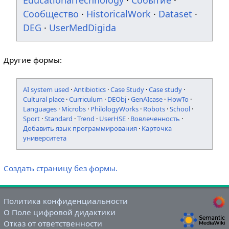
EducationalTechnology
·
Событие
·
Сообщество
·
HistoricalWork
·
Dataset
·
DEG
·
UserMedDigida
Другие формы:
AI system used
·
Antibiotics
·
Case Study
·
Case study
·
Cultural place
·
Curriculum
·
DEObj
·
GenAIcase
·
HowTo
·
Languages
·
Microbs
·
PhilologyWorks
·
Robots
·
School
·
Sport
·
Standard
·
Trend
·
UserHSE
·
Вовлеченность
·
Добавить язык программирования
·
Карточка
университета
Создать страницу без формы.
Политика конфиденциальности
О Поле цифровой дидактики
Отказ от ответственности