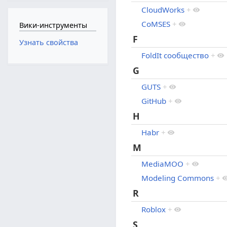
CloudWorks
+
CoMSES
+
Вики-инструменты
F
Узнать свойства
FoldIt сообщество
+
G
GUTS
+
GitHub
+
H
Habr
+
M
MediaMOO
+
Modeling Commons
+
R
Roblox
+
S