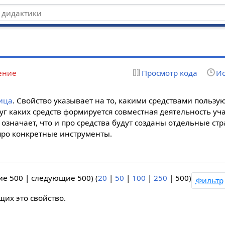
ение
Просмотр кода
Ис
ица
. Свойство указывает на то, какими средствами пользу
руг каких средств формируется совместная деятельность уч
о означает, что и про средства будут созданы отдельные ст
про конкретные инструменты.
ие 500
|
следующие 500
) (
20
|
50
|
100
|
250
|
500
)
Фильтр
щих это свойство.