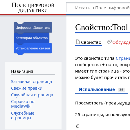
Поле цифровой
дидактики
Свойство:Tool
Свойство
Обсужд
Это свойство типа
Стран
сообщества + на то, вок
имеет тип страница - эт
Навигация
можно будет прочитать 
Заглавная страница
Свежие правки
Использование
35
Случайная страница
Справка по
Просмотреть (
предыдущ
MediaWiki
Служебные
25 страницы, использую
страницы
C