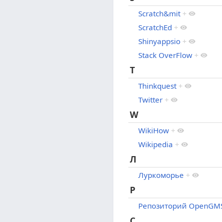
Scratch&mit
+
ScratchEd
+
Shinyappsio
+
Stack OverFlow
+
T
Thinkquest
+
Twitter
+
W
WikiHow
+
Wikipedia
+
Л
Луркоморье
+
Р
Репозиторий OpenGM
С