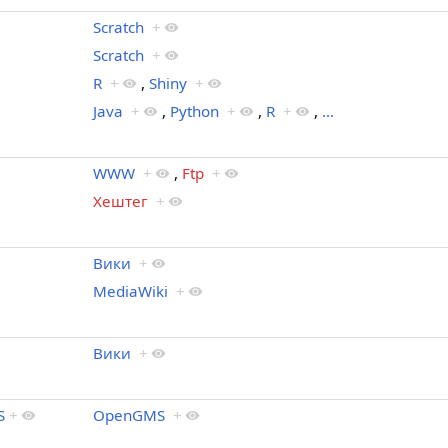
Scratch
+
Scratch
+
R
+
,
Shiny
+
Java
+
,
Python
+
,
R
+
,
…
WWW
+
,
Ftp
+
Хештег
+
Вики
+
MediaWiki
+
Вики
+
S
+
OpenGMS
+