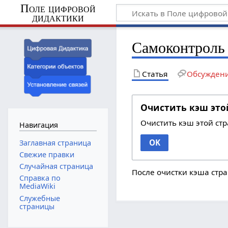
Поле цифровой
дидактики
Самоконтроль
Статья
Обсужден
Очистить кэш это
Очистить кэш этой ст
Навигация
OK
Заглавная страница
Свежие правки
Случайная страница
После очистки кэша стра
Справка по
MediaWiki
Служебные
страницы