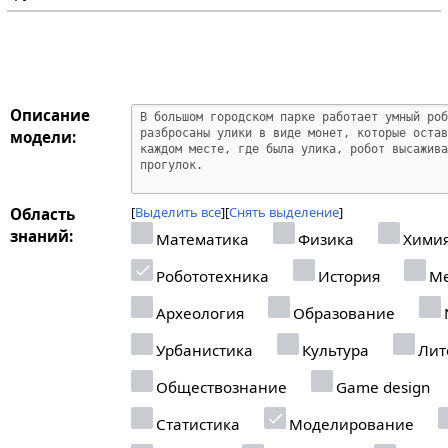
Описание
модели:
Выделить все
Снять выделение
Область
знаний:
Математика
Физика
Хими
Робототехника
История
Ме
Археология
Образование
N
Урбанистика
Культура
Лит
Обществознание
Game design
Статистика
Моделирование