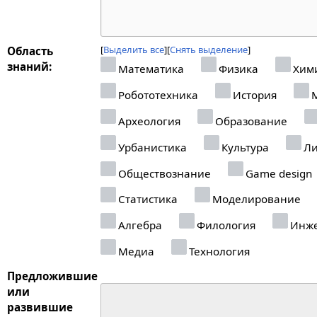
Выделить все
Снять выделение
Область
знаний:
Математика
Физика
Хим
Робототехника
История
М
Археология
Образование
Урбанистика
Культура
Ли
Обществознание
Game design
Статистика
Моделирование
Алгебра
Филология
Инже
Медиа
Технология
Предложившие
или
развившие