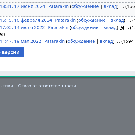
18:31, 17 июня 2024
Patarakin
обсуждение
вклад
166
15:15, 16 февраля 2024
Patarakin
обсуждение
вклад
17:05, 14 июля 2022
Patarakin
обсуждение
вклад
м
1
на
11:47, 18 мая 2022
Patarakin
обсуждение
вклад
1594
актики
Отказ от ответственности