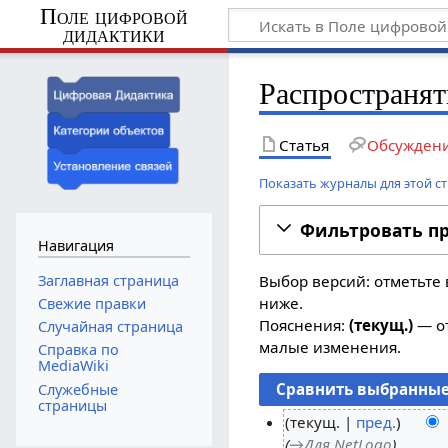
Поле цифровой
дидактики
Распространят
Статья
Обсужден
Показать журналы для этой с
Фильтровать п
Навигация
Заглавная страница
Выбор версий: отметьте 
ниже.
Свежие правки
Пояснения:
(текущ.)
— от
Случайная страница
малые изменения.
Справка по
MediaWiki
Служебные
страницы
текущ.
пред.
→
Для NetLogo
2