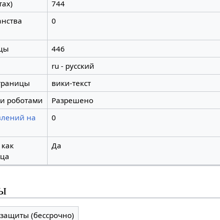
тах)
744
анства
0
цы
446
ru - русский
траницы
вики-текст
и роботами
Разрешено
влений на
0
 как
Да
ица
ы
 защиты (бессрочно)