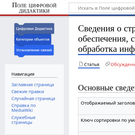
Поле цифровой
дидактики
Сведения о ст
обеспечения, 
обработка ин
Статья
Обсужден
Навигация
Заглавная страница
Основные сведе
Свежие правки
Случайная страница
Отображаемый заголов
Справка по
MediaWiki
Служебные
Ключ сортировки по у
страницы