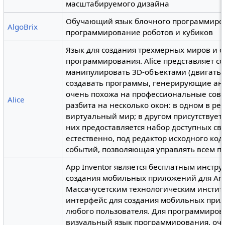
масштабируемого дизайна
Обучающий язык блочного программир
AlgoBrix
программирование роботов и кубиков
Язык для создания трехмерных миров и 
программирования. Alice представляет со
манипулировать 3D-объектами (двигать, в
создавать программы, генерирующие ан
очень похожа на профессиональные совр
Alice
разбита на несколько окон: в одном в р
виртуальный мир; в другом присутствует 
них предоставляется набор доступных св
естественно, под редактор исходного код
событий, позволяющая управлять всем п
App Inventor является бесплатным инстр
создания мобильных приложений для And
Массачусетским технологическим институ
интерфейс для создания мобильных прил
любого пользователя. Для программирова
визуальный язык программирования, очен