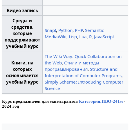
Видео запись
Среды и
средства,
Snap!
,
Python
,
PHP
,
Semantic
которые
MediaWiki
,
Lisp
,
Lua
,
R
,
JavaScript
поддерживают
учебный курс
The Wiki Way: Quick Collaboration on
Книги, на
the Web
,
Стили и методы
которых
программирования
,
Structure and
основывается
Interpretation of Computer Programs
,
учебный курс
Simply Scheme: Introducing Computer
Science
Курс предназначен для магистрантов
Категория:ИВО-241м
-
2024 год