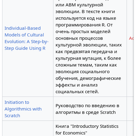
или ABM культурной
эволюции. В тексте книги
используется код на языке
программирования R. От
Individual-Based
очень простых моделей
Models of Cultural
основных процессов
Ace
Evolution: A Step-by-
культурной эволюции, таких
Step Guide Using R
как предвзятая передача и
культурная мутация, к более
сложным темам, таким как
эволюция социального
обучения, демографические
эффекты и анализ
социальных сетей.
Initiation to
Руководство по введению в
Algorithmics with
алгоритмы в среде Scratch
Scratch
Книга "Introductory Statistics
for Economics"