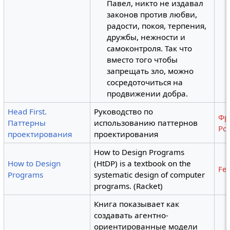
Павел, никто не издавал
законов против любви,
радости, покоя, терпения,
дружбы, нежности и
самоконтроля. Так что
вместо того чтобы
запрещать зло, можно
сосредоточиться на
продвижении добра.
Head First.
Руководство по
Фр
Паттерны
использованию паттернов
Ро
проектирования
проектирования
How to Design Programs
How to Design
(HtDP) is a textbook on the
Fel
Programs
systematic design of computer
programs. (Racket)
Книга показывает как
создавать агентно-
ориентированные модели