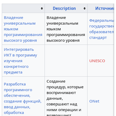
Description
Источник
Владение
Владение
Федеральны
универсальным
универсальным
государстве
языком
языком
образовател
программирования
программирования
стандарт
высокого уровня
высокого уровня
Интегрировать
ИКТ в программу
изучения
UNESCO
конкретного
предмета
Создание
Разработка
процедур, которые
программного
воспринимают
обеспечения,
данные,
создание функций,
ONet
совершают над
ввод данных,
ними операции и
обработка
возвращают