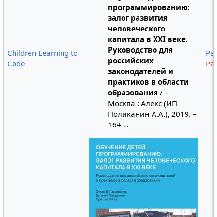
программированию:
залог развития
человеческого
капитала в XXI веке.
Руководство для
Children Learning to
Pa
российских
Code
Pa
законодателей и
практиков в области
образования
/ –
Москва : Алекс (ИП
Поликанин А.А.), 2019. –
164 с.