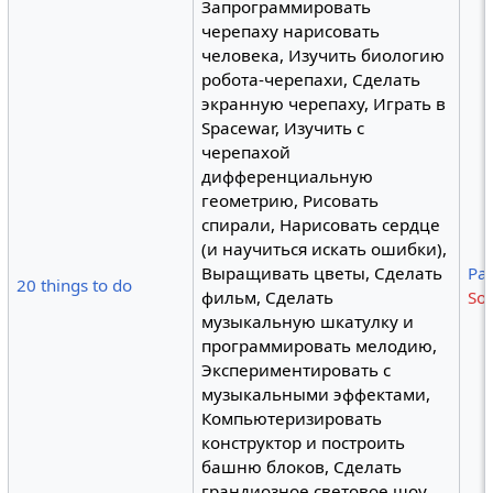
Запрограммировать
черепаху нарисовать
человека, Изучить биологию
робота-черепахи, Сделать
экранную черепаху, Играть в
Spacewar, Изучить с
черепахой
дифференциальную
геометрию, Рисовать
спирали, Нарисовать сердце
(и научиться искать ошибки),
Выращивать цветы, Сделать
Pa
20 things to do
фильм, Сделать
So
музыкальную шкатулку и
программировать мелодию,
Экспериментировать с
музыкальными эффектами,
Компьютеризировать
конструктор и построить
башню блоков, Сделать
грандиозное световое шоу,