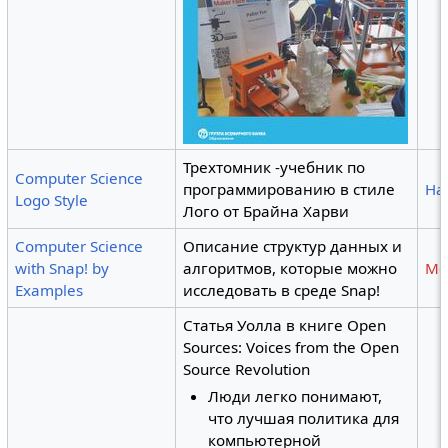
Трехтомник -учебник по
Computer Science
программированию в стиле
Ha
Logo Style
Лого от Брайна Харви
Computer Science
Описание структур данных и
with Snap! by
алгоритмов, которые можно
Mo
Examples
исследовать в среде Snap!
Статья Уолла в книге Open
Sources: Voices from the Open
Source Revolution
Люди легко понимают,
что лучшая политика для
компьютерной