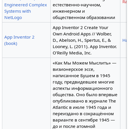
Ra
Engineered Complex
естественно-научном,
Systems with
инженерном и
NetLogo
общественном образовании
App Inventor 2 Create Your
Own Android Apps // Wolber,
App Inventor 2
D., Abelson, H., Spertus, E., &
Ha
(book)
Looney, L. (2011). App Inventor.
O’Reilly Media, Inc.
«Как Мы Можем Мыслить» —
визионерское эссе,
написанное Бушем в 1945
году, предвидевшее многие
аспекты информационного
общества. Оно было впервые
опубликовано в журнале The
Atlantic в июле 1945 года и
переиздано в сокращённом
варианте в сентябре 1945 —
до и после атомной