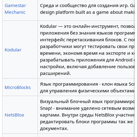
Gamestar
Среда и сообщество для создания игр. Gam
Mechanic
design platform built as a game about mak
Kodular — это онлайн-инструмент, позв
приложения без знания языков программ
интерфейс перетаскивания блоков. С по
разработчики могут тестировать свои п
Kodular
времени, экономя время на экспорте и к
разрабатывать приложения для Android 
настройки, включая добавление пользов
расширений.
Язык программирования - клон языка Sc
MicroBlocks
для управления физическими объектами
Визуальный блочный язык программирова
Snap! - внимание уделено сетевым возмо
NetsBlox
картами. Внутри среды NetsBlox участни
редактировать блоки программы так же ка
документах.