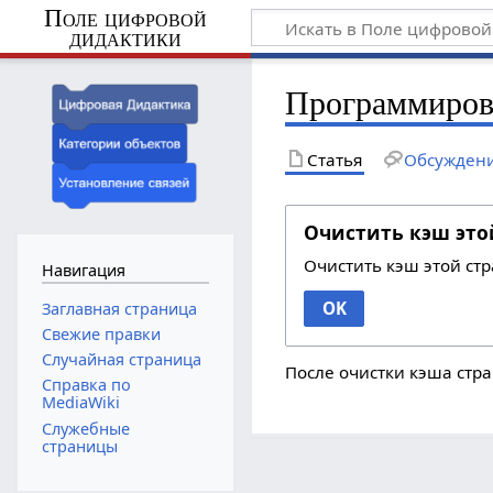
Поле цифровой
дидактики
Программирова
Статья
Обсужден
Очистить кэш это
Очистить кэш этой ст
Навигация
OK
Заглавная страница
Свежие правки
Случайная страница
После очистки кэша стра
Справка по
MediaWiki
Служебные
страницы