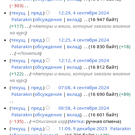
я
−303
2
Н
текущ.
пред.
12:29, 4 сентября 2024
0
е
Patarakin
обсуждение
вклад
16 947 байт
4
2
т
+117
→
Авторы и книги, которые оказали влияние
с
4
о
на курс
е
п
текущ.
пред.
12:25, 4 сентября 2024
н
и
Patarakin
обсуждение
вклад
16 830 байт
+18
т
с
→
Понятия
я
а
текущ.
пред.
12:12, 4 сентября 2024
б
н
Patarakin
обсуждение
вклад
16 812 байт
р
и
+122
→
Авторы и книги, которые оказали влияние
я
я
на курс
2
п
текущ.
пред.
07:08, 4 сентября 2024
0
р
Patarakin
обсуждение
вклад
16 690 байт
+89
2
а
4
в
Н
текущ.
пред.
06:58, 4 сентября 2024
к
е
Patarakin
обсуждение
вклад
16 601 байт
и
т
−135
→
Описания игр
Метка
:
ручная отмена
о
текущ.
пред.
11:09, 9 декабря 2023
Patarakin
п