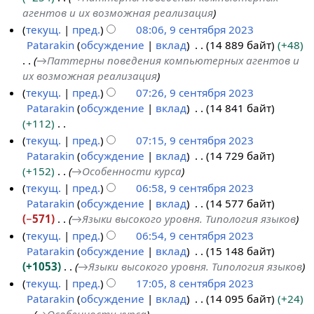
к
агентов и их возможная реализация
и
текущ.
пред.
08:06, 9 сентября 2023
Patarakin
обсуждение
вклад
14 889 байт
+48
→
Паттерны поведения компьютерных агентов и
их возможная реализация
текущ.
пред.
07:26, 9 сентября 2023
Patarakin
обсуждение
вклад
14 841 байт
+112
Н
текущ.
пред.
07:15, 9 сентября 2023
е
Patarakin
обсуждение
вклад
14 729 байт
т
+152
→
Особенности курса
о
текущ.
пред.
06:58, 9 сентября 2023
п
Patarakin
обсуждение
вклад
14 577 байт
и
−571
→
Языки высокого уровня. Типология языков
с
текущ.
пред.
06:54, 9 сентября 2023
а
Patarakin
обсуждение
вклад
15 148 байт
н
+1053
→
Языки высокого уровня. Типология языков
и
текущ.
пред.
17:05, 8 сентября 2023
я
Patarakin
обсуждение
вклад
14 095 байт
+24
8
п