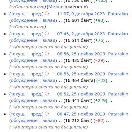
обсуждение
вклад
16 736 байт
+135
9
и
→
Описания игр
Метка
:
отменено
д
с
текущ.
пред.
11:07, 9 декабря 2023
Patarakin
е
а
обсуждение
вклад
16 601 байт
+90
к
н
→
Описания игр
а
и
текущ.
пред.
07:45, 2 декабря 2023
Patarakin
б
я
обсуждение
вклад
16 511 байт
+76
2
р
п
→
Критерии оценки по дисциплине
д
я
р
текущ.
пред.
08:56, 25 ноября 2023
Patarakin
е
2
а
обсуждение
вклад
16 435 байт
−29
2
к
0
в
→
Критерии оценки по дисциплине
5
а
2
к
текущ.
пред.
08:55, 25 ноября 2023
Patarakin
н
б
3
и
обсуждение
вклад
16 464 байта
+23
о
р
→
Критерии оценки по дисциплине
я
я
текущ.
пред.
08:52, 25 ноября 2023
Patarakin
б
2
обсуждение
вклад
16 441 байт
+229
р
0
→
Критерии оценки по дисциплине
я
2
текущ.
пред.
08:47, 25 ноября 2023
Patarakin
2
3
обсуждение
вклад
16 212 байт
−82
0
→
Критерии оценки по дисциплине
2