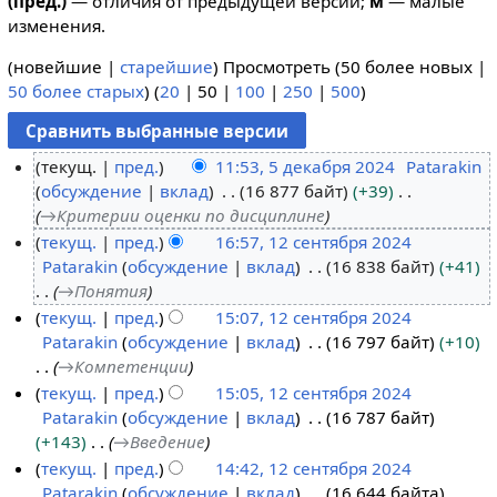
(пред.)
— отличия от предыдущей версии;
м
— малые
изменения.
(
новейшие
|
старейшие
) Просмотреть (
50 более новых
|
50 более старых
) (
20
|
50
|
100
|
250
|
500
)
текущ.
пред.
11:53, 5 декабря 2024
Patarakin
обсуждение
вклад
16 877 байт
+39
5
→
Критерии оценки по дисциплине
д
текущ.
пред.
16:57, 12 сентября 2024
е
Patarakin
обсуждение
вклад
16 838 байт
+41
1
к
→
Понятия
2
а
текущ.
пред.
15:07, 12 сентября 2024
с
б
Patarakin
обсуждение
вклад
16 797 байт
+10
е
р
→
Компетенции
н
я
текущ.
пред.
15:05, 12 сентября 2024
т
2
Patarakin
обсуждение
вклад
16 787 байт
я
0
+143
→
Введение
б
2
текущ.
пред.
14:42, 12 сентября 2024
р
4
Patarakin
обсуждение
вклад
16 644 байта