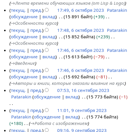
→
Лента времени обучающих языков (от Lisp & Logo)
я
текущ.
пред.
17:49, 6 октября 2023
Patarakin
б
обсуждение
вклад
15 891 байт
+39
р
→
Особенности курса
я
текущ.
пред.
17:48, 6 октября 2023
Patarakin
2
обсуждение
вклад
15 852 байта
+239
0
→
Особенности курса
2
текущ.
пред.
17:46, 6 октября 2023
Patarakin
3
обсуждение
вклад
15 613 байт
−79
→
Введение
текущ.
пред.
17:46, 6 октября 2023
Patarakin
обсуждение
вклад
15 692 байта
−81
→
Авторы и книги, которые оказали влияние на курс
текущ.
пред.
07:53, 16 сентября 2023
Patarakin
обсуждение
вклад
15 773 байта
−1
1
6
Н
текущ.
пред.
11:01, 9 сентября 2023
с
е
Patarakin
обсуждение
вклад
15 774 байта
9
е
т
+180
→
Работа с изображением
с
н
о
текущ.
пред.
09:16, 9 сентября 2023
е
т