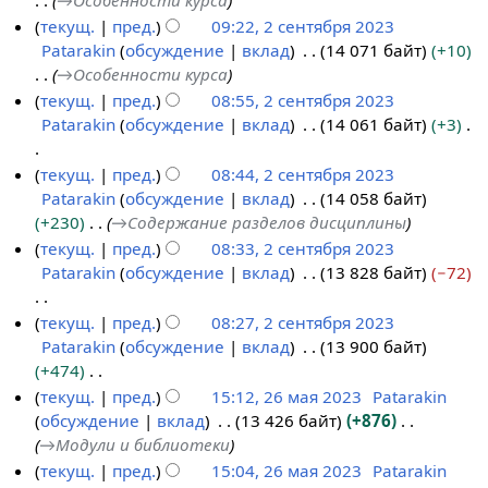
→
Особенности курса
с
р
текущ.
пред.
09:22, 2 сентября 2023
е
а
Patarakin
обсуждение
вклад
14 071 байт
+10
2
н
в
→
Особенности курса
с
т
к
текущ.
пред.
08:55, 2 сентября 2023
е
я
и
Patarakin
обсуждение
вклад
14 061 байт
+3
н
б
т
р
Н
текущ.
пред.
08:44, 2 сентября 2023
я
я
е
Patarakin
обсуждение
вклад
14 058 байт
б
2
т
+230
→
Содержание разделов дисциплины
р
0
о
текущ.
пред.
08:33, 2 сентября 2023
я
2
п
Patarakin
обсуждение
вклад
13 828 байт
−72
2
3
и
0
с
Н
текущ.
пред.
08:27, 2 сентября 2023
2
а
е
Patarakin
обсуждение
вклад
13 900 байт
3
н
т
+474
и
о
Н
текущ.
пред.
15:12, 26 мая 2023
Patarakin
я
п
е
обсуждение
вклад
13 426 байт
+876
2
п
и
т
→
Модули и библиотеки
6
р
с
о
текущ.
пред.
15:04, 26 мая 2023
Patarakin
м
а
а