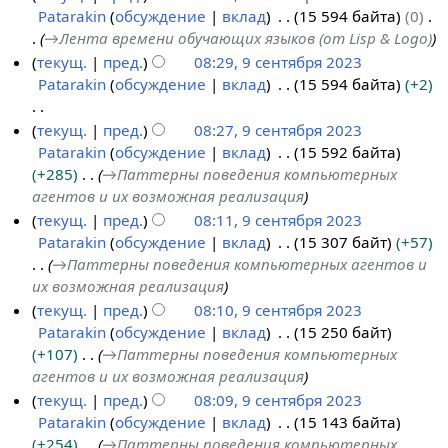
п
Patarakin
обсуждение
вклад
15 594 байта
0
н
я
и
→
Лента времени обучающих языков (от Lisp & Logo)
т
б
с
текущ.
пред.
08:29, 9 сентября 2023
я
р
а
Patarakin
обсуждение
вклад
15 594 байта
+2
б
я
н
р
2
и
Н
текущ.
пред.
08:27, 9 сентября 2023
я
0
я
е
Patarakin
обсуждение
вклад
15 592 байта
2
2
п
т
+285
→
Паттерны поведения компьютерных
0
3
р
о
агентов и их возможная реализация
2
а
п
текущ.
пред.
08:11, 9 сентября 2023
3
в
и
Patarakin
обсуждение
вклад
15 307 байт
+57
к
с
→
Паттерны поведения компьютерных агентов и
и
а
их возможная реализация
н
текущ.
пред.
08:10, 9 сентября 2023
и
Patarakin
обсуждение
вклад
15 250 байт
я
+107
→
Паттерны поведения компьютерных
п
агентов и их возможная реализация
р
текущ.
пред.
08:09, 9 сентября 2023
а
Patarakin
обсуждение
вклад
15 143 байта
в
+254
→
Паттерны поведения компьютерных