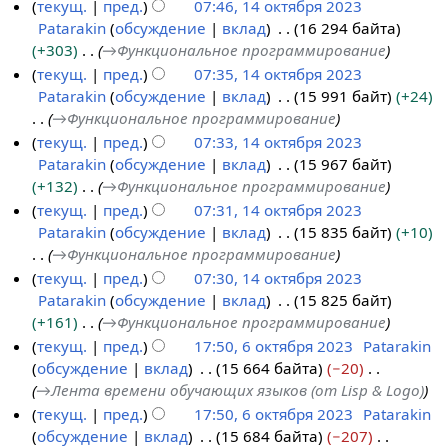
текущ.
пред.
07:46, 14 октября 2023
3
Patarakin
обсуждение
вклад
16 294 байта
1
+303
→
Функциональное программирование
4
текущ.
пред.
07:35, 14 октября 2023
о
Patarakin
обсуждение
вклад
15 991 байт
+24
к
→
Функциональное программирование
т
текущ.
пред.
07:33, 14 октября 2023
я
Patarakin
обсуждение
вклад
15 967 байт
б
+132
→
Функциональное программирование
р
текущ.
пред.
07:31, 14 октября 2023
я
Patarakin
обсуждение
вклад
15 835 байт
+10
2
→
Функциональное программирование
0
текущ.
пред.
07:30, 14 октября 2023
2
Patarakin
обсуждение
вклад
15 825 байт
3
+161
→
Функциональное программирование
текущ.
пред.
17:50, 6 октября 2023
Patarakin
обсуждение
вклад
15 664 байта
−20
6
→
Лента времени обучающих языков (от Lisp & Logo)
о
текущ.
пред.
17:50, 6 октября 2023
Patarakin
к
обсуждение
вклад
15 684 байта
−207
т