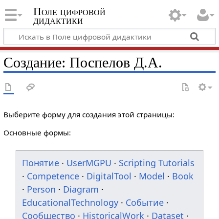
Поле цифровой
дидактики
Создание: Поспелов Д.А.
Выберите форму для создания этой страницы:
Основные формы:
Понятие
·
UserMGPU
·
Scripting Tutorials
·
Competence
·
DigitalTool
·
Model
·
Book
·
Person
·
Diagram
·
EducationalTechnology
·
Событие
·
Сообщество
·
HistoricalWork
·
Dataset
·