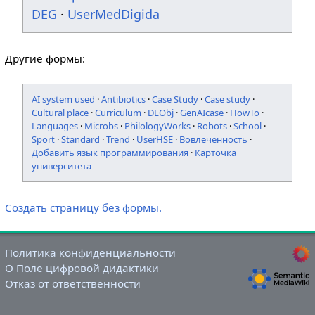
DEG
·
UserMedDigida
Другие формы:
AI system used
·
Antibiotics
·
Case Study
·
Case study
·
Cultural place
·
Curriculum
·
DEObj
·
GenAIcase
·
HowTo
·
Languages
·
Microbs
·
PhilologyWorks
·
Robots
·
School
·
Sport
·
Standard
·
Trend
·
UserHSE
·
Вовлеченность
·
Добавить язык программирования
·
Карточка
университета
Создать страницу без формы.
Политика конфиденциальности
О Поле цифровой дидактики
Отказ от ответственности