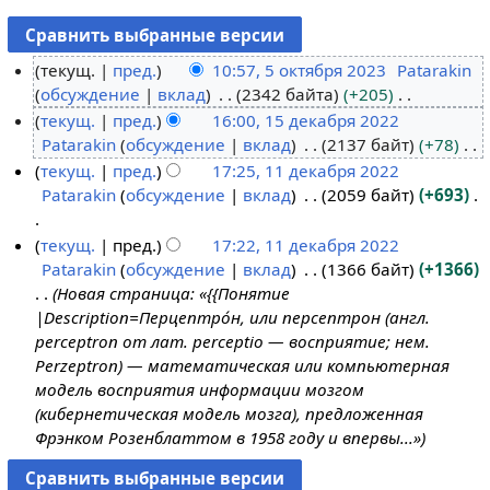
текущ.
пред.
10:57, 5 октября 2023
Patarakin
обсуждение
вклад
2342 байта
+205
5
Н
текущ.
пред.
16:00, 15 декабря 2022
о
е
Patarakin
обсуждение
вклад
2137 байт
+78
к
1
т
Н
текущ.
пред.
17:25, 11 декабря 2022
т
5
о
е
Patarakin
обсуждение
вклад
2059 байт
+693
я
д
1
п
т
б
е
1
и
о
Н
текущ.
пред.
17:22, 11 декабря 2022
р
к
д
с
п
е
Patarakin
обсуждение
вклад
1366 байт
+1366
я
а
е
а
и
т
Новая страница: «{{Понятие
2
б
к
н
с
о
|Description=Перцептро́н, или персептрон (англ.
0
р
а
и
а
п
perceptron от лат. perceptio — восприятие; нем.
2
я
б
я
н
и
Perzeptron) — математическая или компьютерная
3
2
р
п
и
с
модель восприятия информации мозгом
0
я
р
я
а
(кибернетическая модель мозга), предложенная
2
2
а
п
н
Фрэнком Розенблаттом в 1958 году и впервы...»
2
0
в
р
и
2
к
а
я