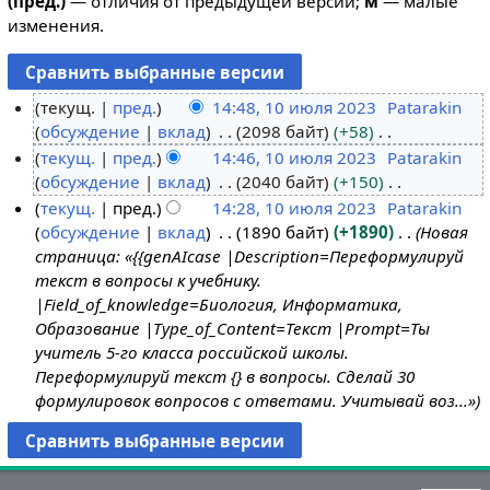
(пред.)
— отличия от предыдущей версии;
м
— малые
изменения.
текущ.
пред.
14:48, 10 июля 2023
Patarakin
обсуждение
вклад
2098 байт
+58
1
Н
текущ.
пред.
14:46, 10 июля 2023
Patarakin
0
е
обсуждение
вклад
2040 байт
+150
и
т
Н
текущ.
пред.
14:28, 10 июля 2023
Patarakin
ю
о
е
обсуждение
вклад
1890 байт
+1890
Новая
л
п
т
страница: «{{genAIcase |Description=Переформулируй
я
и
о
текст в вопросы к учебнику.
2
с
п
|Field_of_knowledge=Биология, Информатика,
0
а
и
Образование |Type_of_Content=Текст |Prompt=Ты
2
н
с
учитель 5-го класса российской школы.
3
и
а
Переформулируй текст {} в вопросы. Сделай 30
я
н
формулировок вопросов с ответами. Учитывай воз...»
п
и
р
я
а
п