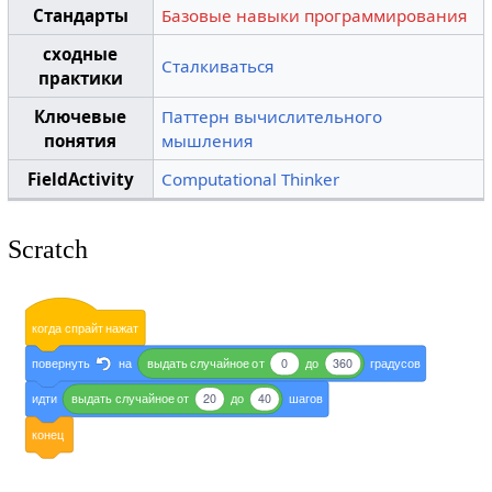
Стандарты
Базовые навыки программирования
сходные
Сталкиваться
практики
Ключевые
Паттерн вычислительного
понятия
мышления
FieldActivity
Computational Thinker
Scratch
когда
спрайт
нажат
повернуть
на
выдать
случайное
от
0
до
360
градусов
идти
выдать
случайное
от
20
до
40
шагов
конец