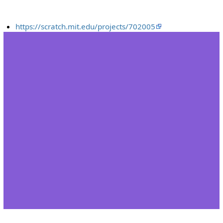
https://scratch.mit.edu/projects/702005