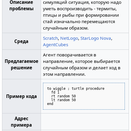
Описание
симуляций ситуация, которую надо
проблемы
уметь воспроизводить - термиты,
птицы и рыбы при формировании
стай изначально перемещаются
случайным образом.
Scratch
,
NetLogo
,
StarLogo Nova
,
Среда
AgentCubes
Агент поворачивается в
Предлагаемое
направление, которое выбирается
решение
случайным образом и делает ход в
этом направлении.
to wiggle ; turtle procedure
  fd 1
Пример кода
  rt random 50
  lt random 50
end
Адрес
примера