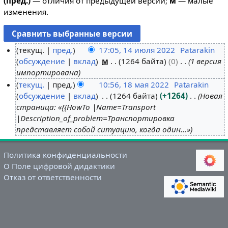
(пред.)
— отличия от предыдущей версии;
м
— малые
изменения.
текущ.
пред.
17:05, 14 июля 2022
Patarakin
обсуждение
вклад
м
1264 байта
0
1 версия
1
импортирована
4
текущ.
пред.
10:56, 18 мая 2022
Patarakin
и
обсуждение
вклад
1264 байта
+1264
Новая
1
ю
страница: «{{HowTo |Name=Transport
8
л
|Description_of_problem=Транспортировка
м
я
представляет собой ситуацию, когда один…»
а
2
я
0
Политика конфиденциальности
2
2
О Поле цифровой дидактики
0
2
Отказ от ответственности
2
2